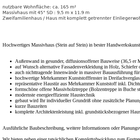
nutzbare Wohnfläche: ca. 165 m²
Massivhaus mit 45° SD : 9,5 m x 11.9 m
Zweifamilienhaus / Haus mit komplett getrennter Einliegerw
Hochwertiges Massivhaus (Stein auf Stein) in bester Handwerksku
Außenwand in gesunder, diffusionsoffener Bauweise (36,5 er 
auf Wunsch alternative Fassadenverkleidung in Holz, Schiefe
auch nichttragende Innenwände in massiver Bauausführung für o
hochwertige Mehrkammer Kunststofffenster in Dreifachverglas
repräsentative Haustür aus Mehrkammer Kunststoff inkl. Dich
formschöne offene Massivholztreppe (Bolzentreppe in Buche sta
modernste energieeffiziente Haustechnik
gebaut wird Ihr individueller Grundriß ohne zusätzliche Planu
kurze Bauzeiten
komplette Architektenleistung inkl. grundstücksbezogener Ha
Ausführliche Baubeschreibung, weitere Informationen oder Planungsv
Wir bieten neben einer tatsächlichen
Komplettabwicklung zum Festpre