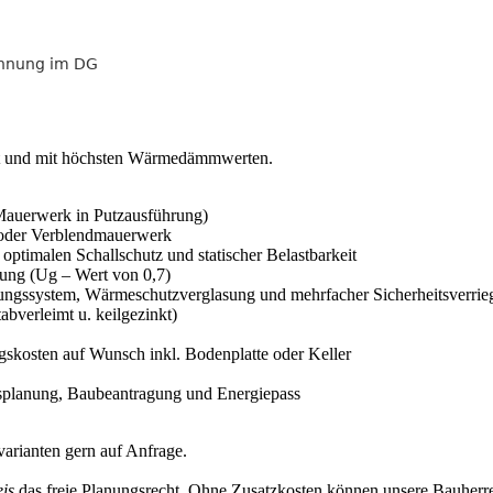
ohnung im DG
nst und mit höchsten Wärmedämmwerten.
Mauerwerk in Putzausführung)
r oder Verblendmauerwerk
ptimalen Schallschutz und statischer Belastbarkeit
ung (Ug – Wert von 0,7)
tungssystem, Wärmeschutzverglasung und mehrfacher Sicherheitsverrie
bverleimt u. keilgezinkt)
ngskosten auf Wunsch inkl. Bodenplatte oder Keller
usplanung, Baubeantragung und Energiepass
arianten gern auf Anfrage.
is
das freie Planungsrecht. Ohne Zusatzkosten können unsere Bauherr